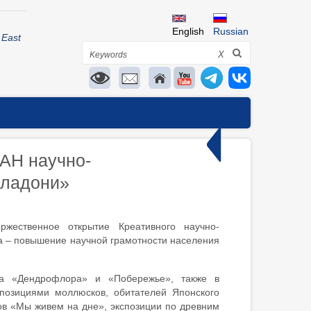
English
Russian
 East
Search
X
АН научно-
 ладони»
ественное открытие Креативного научно-
а – повышение научной грамотности населения
та «Дендрофлора» и «Побережье», также в
спозициями моллюсков, обитателей Японского
ов «Мы живем на дне», экспозиции по древним