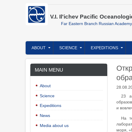
Skip
to
main
V.I. Il'ichev Pacific Oceanologi
content
Far Eastern Branch Russian Academy
Главное
ABOUT
SCIENCE
EXPEDITIONS
меню
Отк
MAIN MENU
обра
About
28.08.2
Science
23 а
образов
Expeditions
и вовле
News
На т
лаборат
Media about us
моря, «