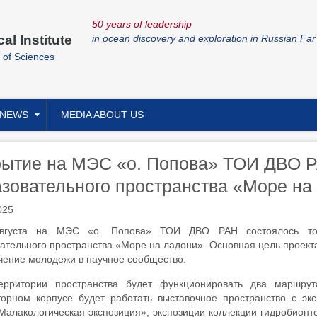
50 years of leadership
cal Institute
in ocean discovery and exploration in Russian Far
 of Sciences
NEWS
MEDIA ABOUT US
рытие на МЭС «о. Попова» ТОИ ДВО Р
зовательного пространства «Море на
025
вгуста на МЭС «о. Попова» ТОИ ДВО РАН состоялось торж
ательного пространства «Море на ладони». Основная цель проект
чение молодежи в научное сообщество.
ерритории пространства будет функционировать два маршру
орном корпусе будет работать выставочное пространство с эк
Малакологическая экспозиция», экспозиции коллекции гидробионт