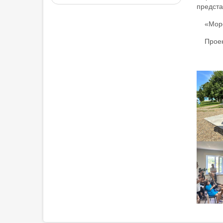
предста
«Море
Проек