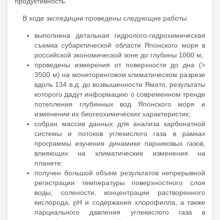
продуктивность.
В ходе экспедиции проведены следующие работы:
выполнена детальная гидролого-гидрохимическая
съемка субарктической области Японского моря в
российской экономической зоне до глубины 1000 м;
проведены измерения от поверхности до дна (>
3500 м) на мониторинговом климатическом разрезе
вдоль 134 в.д. до возвышенности Ямато, результаты
которого дадут информацию о современном тренде
потепления глубинных вод Японского моря и
изменении их биогеохимических характеристик;
собран массив данных для анализа карбонатной
системы и потоков углекислого газа в рамках
программы изучения динамики парниковых газов,
влияющих на климатические изменения на
планете;
получен большой объем результатов непрерывной
регистрации температуры поверхностного слоя
воды, солености, концентрации растворенного
кислорода, рН и содержания хлорофилла, а также
парциального давления углекислого газа в