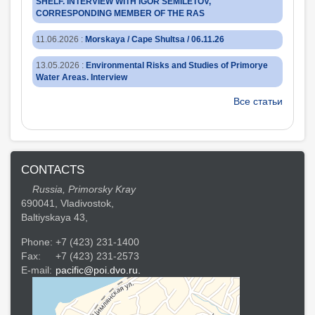
SHELF. INTERVIEW WITH IGOR SEMILETOV,
CORRESPONDING MEMBER OF THE RAS
11.06.2026
:
Morskaya / Cape Shultsa / 06.11.26
13.05.2026
:
Environmental Risks and Studies of Primorye
Water Areas. Interview
Все статьи
CONTACTS
Russia, Primorsky Kray
690041, Vladivostok,
Baltiyskaya 43,
Phone:
+7 (423) 231-1400
Fax:
+7 (423) 231-2573
E-mail:
pacific@poi.dvo.ru.