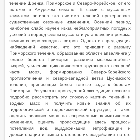
течение Шренка, Приморское и Северо-Корейское, от его
истоков в Амурском лимане. В связи с муссонным
климатом региона эта система течений претерпевает
существенные сезонные изменения. Осенний период
наиболее слабо изучен из-за неблагоприятных погодных
условий в период смены муссона и установления режима
зимних северо-западных ветров. Однако из предыдущих
наблюдений известно, что это приводит к разрыву
Приморского течения, образованию области апвеллинга у
южных берегов Приморья, развитию мезомаштабных
вихрей, усилению циклонического круговорота северной
части моря, формированию Северо-Корейского
противотечения и северо-западной ветви Цусимского
течения, приносящих более теплые воды к берегам
Приморья. Результаты проведенной экспедиции позволят
подробно рассмотреть эту сложную картину течений и
водных масс и получить новые знания об их
гидрологической и гидрохимической структуре, а также
оценить реакцию моря на современные климатические
изменения, оценить происходящие здесь процессы
потепления вод, ацидификации, эвтрофикации и
деоксигенации и выявить степень их воздействия на его