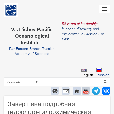
Skip
to
Toggl
main
navig
content
50 years of leadership
V.I. Il'ichev Pacific
in ocean discovery and
exploration in Russian Far
Oceanological
East
Institute
Far Eastern Branch Russian
Academy of Sciences
English
Russian
Search
X
Завершена подробная
гидролого-гидрохимическая