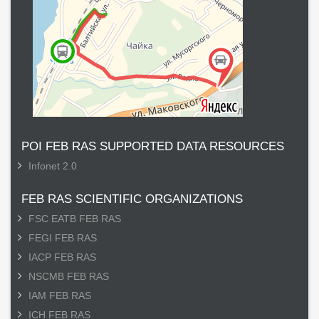
POI FEB RAS SUPPORTED DATA RESOURCES
Infonet 2.0
FEB RAS SCIENTIFIC ORGANIZATIONS
FSC EATB FEB RAS
FEGI FEB RAS
IACP FEB RAS
NSCMB FEB RAS
IAM FEB RAS
ICH FEB RAS