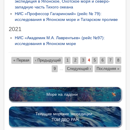
экспедиция в Японское, Охотское моря и северо-
западную часть Тихого океана
НИС «Профессор Гагаринский» (рейс № 79):
исследования в Японском море и Татарском проливе
2021
НИС «Академик М.А. Лаврентьев» (рейс №97):
исследования в Японском море
Нумерация
Первая
« Первая
Предыдущая
‹ Предыдущий
Page
1
Page
2
Page
3
Page
4
Page
5
Page
6
Page
7
Page
8
страниц
страница
страница
Page
9
…
Следующая
Следующий ›
Последняя
Последняя »
страница
страница
Море на ладони
Текущие морские экспедиции
ТОИ ДВО РАН