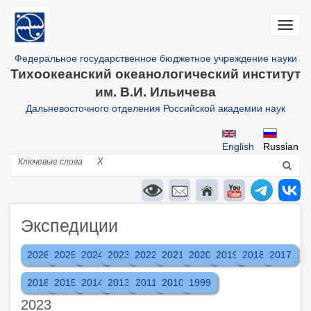
Перейти
к
Toggl
основному
navig
содержанию
Федеральное государственное бюджетное учреждение науки
Тихоокеанский океанологический институт
им. В.И. Ильичева
Дальневосточного отделения Российской академии наук
English
Russian
Поиск
X
Экспедиции
2026
2025
2024
2023
2022
2021
2020
2019
2018
2017
2016
2015
2014
2013
2011
2010
1999
2023