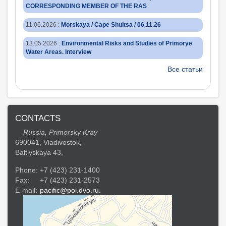
CORRESPONDING MEMBER OF THE RAS
11.06.2026
:
Morskaya / Cape Shultsa / 06.11.26
13.05.2026
:
Environmental Risks and Studies of Primorye
Water Areas. Interview
Все статьи
CONTACTS
Russia, Primorsky Kray
690041, Vladivostok,
Baltiyskaya 43,
Phone:
+7 (423) 231-1400
Fax:
+7 (423) 231-2573
E-mail:
pacific@poi.dvo.ru.