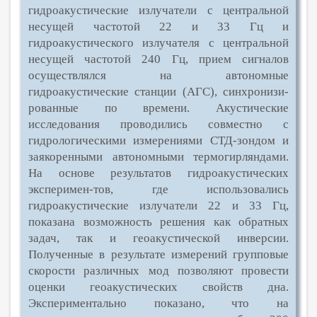
гидроакустические
излучатели с центральной
несущей частотой 22 и 33 Гц и
гидроакустическо
го излучателя с центральной
несущей частотой 240 Гц, прием сигналов
осу
ществлялся на автономные
гидроакустические станции (АГС), синхронизи
-
рованные по времени. Акустические
исследования проводились совместно с
гидрологическими измерениями СТД-зондом и
заякоренными автономными
термогирляндами.
На основе результатов гидроакустических
эксперимен
-
тов, где использовались
гидроакустические излучатели 22 и 33 Гц,
показана
возможность решения как обратных
задач, так и геоакустической инверсии.
Полученные в результате измерений групповые
скорости различных мод по
зволяют провести
оценки геоакустических свойств дна.
Экспериментально
показано, что на