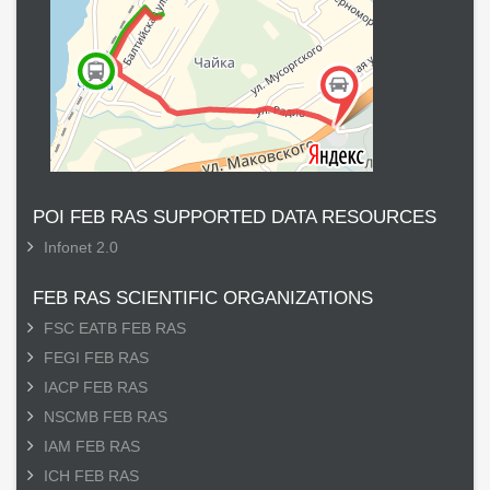
POI FEB RAS SUPPORTED DATA RESOURCES
Infonet 2.0
FEB RAS SCIENTIFIC ORGANIZATIONS
FSC EATB FEB RAS
FEGI FEB RAS
IACP FEB RAS
NSCMB FEB RAS
IAM FEB RAS
ICH FEB RAS