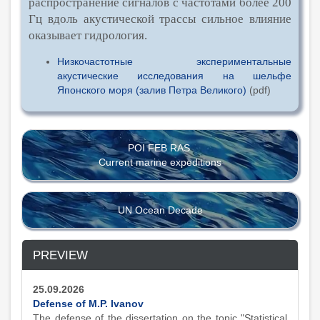
распространение сигналов с частотами более 200
Гц вдоль
акустической трассы сильное влияние
оказывает гидрология.
Низкочастотные экспериментальные
акустические исследования на шельфе
Японского моря (залив Петра Великого)
(pdf)
POI FEB RAS
Current marine expeditions
UN Ocean Decade
PREVIEW
25.09.2026
Defense of M.P. Ivanov
The defense of the dissertation on the topic "Statistical