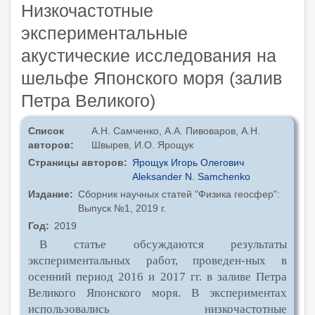
Низкочастотные
экспериментальные
акустические исследования на
шельфе Японского моря (залив
Петра Великого)
Список
А.Н. Самченко, А.А. Пивоваров, А.Н.
авторов
Швырев, И.О. Ярощук
Страницы авторов
Ярощук Игорь Олегович
Aleksander N. Samchenko
Издание
Сборник научных статей "Физика геосфер":
Выпуск №1, 2019 г.
Год
2019
В статье обсуждаются результаты
экспериментальных работ, проведен
-
ных в
осенний период 2016 и 2017 гг. в заливе Петра
Великого Японского
моря. В экспериментах
использовались низкочастотные